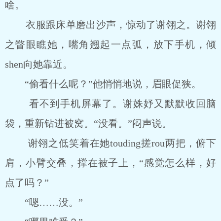
啥。
衣服跟床单磨出沙声，惊动了谢翎之。谢翎
之瞥眼瞧她，嘴角翘起一点弧，放下手机，倾
shen向她靠近。
“偷看什么呢？”他悄悄地说，眉眼促狭。
看不到手机屏幕了。谢姝妤又默默收回脑
袋，重新钻进被窝。“没看。”闷声说。
谢翎之低笑着在她touding搓rou两把，俯下
肩，小臂交叠，撑在被子上，“感觉怎么样，好
点了吗？”
“嗯……没。”