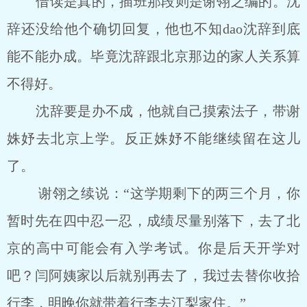
借读是真的，插班那段则是谢翎之编的。沈
辞还没给他个确切回复，他也不知dao沈辞到底
能不能办成。毕竟沈辞跟北京那边的家人关系算
不得好。
沈辞要是办不成，他就自己摸索法子，带谢
姝妤去北京上学。反正姝妤不能继续留在这儿
了。
谢翎之续说：“这学期剩下的两三个月，你
暂时先在四中忍一忍，成绩尽量别落下，去了北
京的高中可能会有入学考试。你是后天开学对
吧？闫阿姨家以后就别再去了，我过去替你收拾
行李，明晚你就带着行李去江梨家住。”