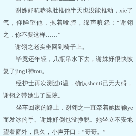
谢姝妤吭哧瘪肚推他半天也没能推动，xie了
气，仰眸望他，拖着哑腔，绵声嗔怨：“谢翎
之，你不要这样……”
谢翎之老实坐回到椅子上。
毕竟还年轻，几瓶吊水下去，谢姝妤很快恢
复了jing1神tou。
经护士再次测过ti温，确认shenti已无大碍，
谢翎之带她出了医院。
坐车回家的路上，谢翎之一直牵着她因输ye
而发冰的手。谢姝妤倒也没挣脱。她坐立不安地
望着窗外，良久，小声开口：“哥哥。”