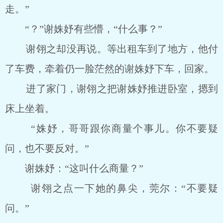
走。”
“？”谢姝妤有些懵，“什么事？”
谢翎之却没再说。等出租车到了地方，他付
了车费，牵着仍一脸茫然的谢姝妤下车，回家。
进了家门，谢翎之把谢姝妤推进卧室，摁到
床上坐着。
“姝妤，哥哥跟你商量个事儿。你不要疑
问，也不要反对。”
谢姝妤：“这叫什么商量？”
谢翎之点一下她的鼻尖，莞尔：“不要疑
问。”