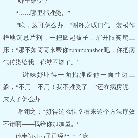
“哪里难受？”
“……哪里都难受。”
“唉，这可怎么办。”谢翎之叹口气，装模作
样地沉思片刻，一把掀起被子，眉开眼笑爬上
床：“那不如哥哥来帮你nuannuanshen吧，你把病
气传染给我，你就不烧了。”
谢姝妤吓得一面抬脚蹬他一面往边上
躲，“不用！不用！我不难受了！”还在病房呢，
来人了怎么办！
谢翎之：“好得这么快？看来这个方法疗效
不错啊――我给你加加量。”
他半边shen子已经坐上了床。