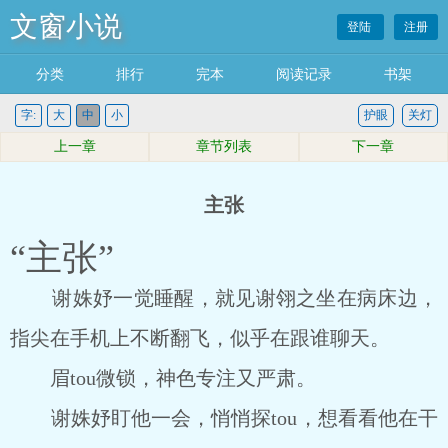
文窗小说
登陆
注册
分类
排行
完本
阅读记录
书架
字:
大
中
小
护眼
关灯
上一章
章节列表
下一章
主张
“主张”
谢姝妤一觉睡醒，就见谢翎之坐在病床边，
指尖在手机上不断翻飞，似乎在跟谁聊天。
眉tou微锁，神色专注又严肃。
谢姝妤盯他一会，悄悄探tou，想看看他在干