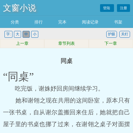
文窗小说
登陆
注册
分类
排行
完本
阅读记录
书架
字:
大
中
小
护眼
关灯
上一章
章节列表
下一章
同桌
“同桌”
吃完饭，谢姝妤回房间继续学习。
她和谢翎之现在共用的这间卧室，原本只有
一张书桌，自从谢尔盖搬回来住后，她就把自己
屋子里的书桌也挪了过来，在谢翎之桌子对面摆