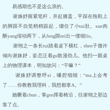
易感期也不是这么浪的。
谢姝妤握紧笔杆，并起膝盖，平踩在拖鞋上
的脚跟不自觉稍稍踮起，绷住了小tui肚。xue肉
酥yang缩动两下，从feng隙mi出一缕细liu。
谢翎之一条长tui踏着桌下横杠，shen子微许
倾向谢姝妤，姿态泛着gu散漫劲儿。他扫一眼桌
上的物理课本，明知故问：“干嘛？”
谢姝妤调整呼xi，嗓腔细细：“ma上会考
了……你教教我理科，我想都拿A。”
她噘着chun，掌gen撑着椅沿，往谢翎之那边
靠了点。