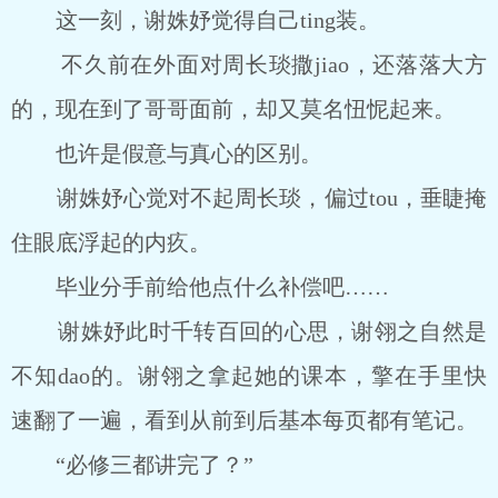
这一刻，谢姝妤觉得自己ting装。
不久前在外面对周长琰撒jiao，还落落大方
的，现在到了哥哥面前，却又莫名忸怩起来。
也许是假意与真心的区别。
谢姝妤心觉对不起周长琰，偏过tou，垂睫掩
住眼底浮起的内疚。
毕业分手前给他点什么补偿吧……
谢姝妤此时千转百回的心思，谢翎之自然是
不知dao的。谢翎之拿起她的课本，擎在手里快
速翻了一遍，看到从前到后基本每页都有笔记。
“必修三都讲完了？”