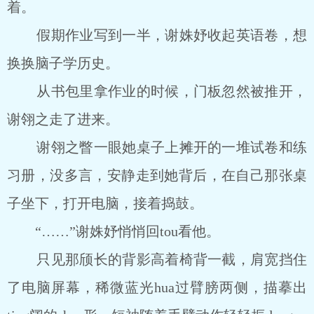
着。
假期作业写到一半，谢姝妤收起英语卷，想
换换脑子学历史。
从书包里拿作业的时候，门板忽然被推开，
谢翎之走了进来。
谢翎之瞥一眼她桌子上摊开的一堆试卷和练
习册，没多言，安静走到她背后，在自己那张桌
子坐下，打开电脑，接着捣鼓。
“……”谢姝妤悄悄回tou看他。
只见那颀长的背影高着椅背一截，肩宽挡住
了电脑屏幕，稀微蓝光hua过臂膀两侧，描摹出