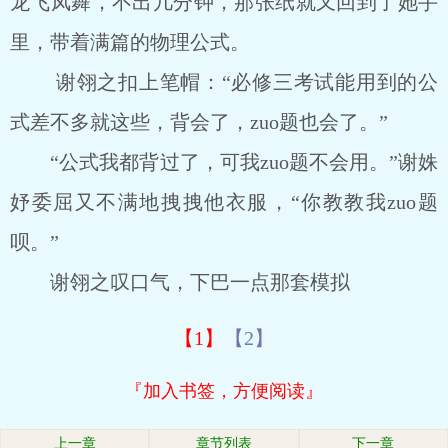
龙飞凤舞，不出几分钟，那张纸就又回到了她手
里，带着满篇的物理公式。
谢翎之扣上笔帽：“必修三考试能用到的公
式差不多就这些，背会了，zuo题也会了。”
“公式我都背过了，可我zuo题不会用。”谢姝
妤委屈又不满地拽拽他衣服，“你教教我zuo题
呗。”
谢翎之叹口气，下巴一点那套模拟
【1】
【2】
『加入书签，方便阅读』
上一章
章节列表
下一章