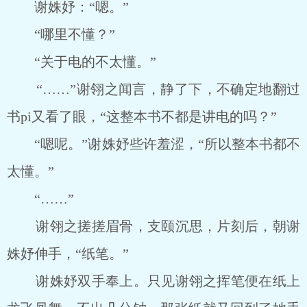
谢姝妤：“嗯。”
“哪里不懂？”
“关于电的不太懂。”
“……”谢翎之闻言，静了下，不确定地翻过
书pi又看了眼，“这整本书不都是讲电的吗？”
“嗯呢。”谢姝妤些许羞涩，“所以整本书都不
太懂。”
“……”
谢翎之搓搓眉骨，支颐沉思，片刻后，朝谢
姝妤伸手，“纸笔。”
谢姝妤双手奉上。只见谢翎之挥笔便在纸上