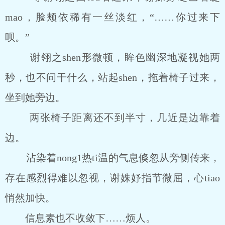
mao，脸颊依稀有一丝淡红，“……你过来下
呗。”
谢翎之shen形微顿，眸色幽深地凝视她两
秒，也不问干什么，站起shen，拖着椅子过来，
坐到她旁边。
两张椅子距离还不到半寸，几近是边靠着
边。
沾染着nong1热ti温的气息倏忽从旁侧传来，
存在感烈得难以忽视，谢姝妤指节微屈，心tiao
悄然加快。
信息素也不收敛下……烦人。