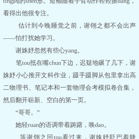
ting阔的shen形。短袖随着手臂动作轻轻振dang，
看得出他很专注。
估计到今晚睡觉之前，谢翎之都不会出声
――怕打扰她学习。
谢姝妤忽然有些心yang。
笔tou抵在嘴chun下边，迟疑地碾了几下，谢
姝妤小心推开文科作业，蹑手蹑脚从包里拿出高
二物理书、笔记本和一套物理会考模拟卷合集，
然后翻开崭新、空白的第一页。
“哥哥。”
她轻ruan的语调带着踌躇，唤dao。
等谢翎之回tou看过来，谢姝妤眨巴着睫