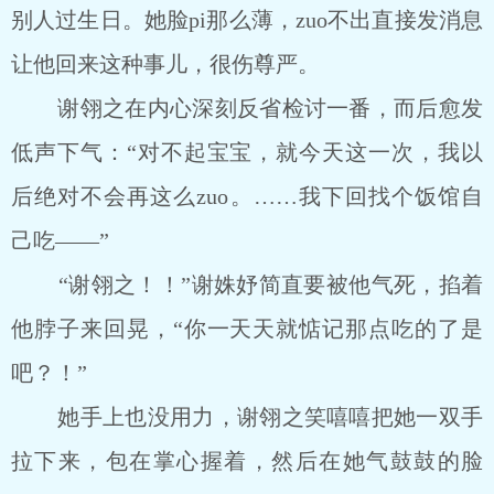
别人过生日。她脸pi那么薄，zuo不出直接发消息
让他回来这种事儿，很伤尊严。
谢翎之在内心深刻反省检讨一番，而后愈发
低声下气：“对不起宝宝，就今天这一次，我以
后绝对不会再这么zuo。……我下回找个饭馆自
己吃——”
“谢翎之！！”谢姝妤简直要被他气死，掐着
他脖子来回晃，“你一天天就惦记那点吃的了是
吧？！”
她手上也没用力，谢翎之笑嘻嘻把她一双手
拉下来，包在掌心握着，然后在她气鼓鼓的脸