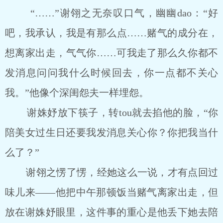
“……”谢翎之无奈叹口气，幽幽dao：“好
吧，我承认，我是有那么点……赌气的成分在，
想离家出走，气气你……可我走了那么久你都不
发消息问问我什么时候回去，你一点都不关心
我。”他像个深闺怨夫一样埋怨。
谢姝妤放下筷子，转tou就去掐他的脸，“你
陪美女过生日还要我发消息关心你？你把我当什
么了？”
谢翎之愣了愣，经她这么一说，才有点回过
味儿来——他把中午那顿饭当赌气离家出走，但
放在谢姝妤眼里，这件事的重心是他丢下她去陪