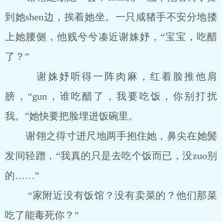
到她shen边，挨着她坐。一只咸猪手不安分地搂
上她腰侧，他贱兮兮凑近谢姝妤，“宝宝，吃醋
了？”
谢姝妤听得一阵肉麻，红着脸推他肩
膀，“gun，谁吃醋了，我要吃饭，你别打扰
我。”她快要把脸埋进饭碗里。
谢翎之得寸进尺地两手抱住她，鼻尖在她鬓
发间轻蹭，“我真的只是去吃个饭而已，没zuo别
的……”
“家附近没有饭馆？没有卖菜的？他们那菜
吃了能毒死你？”