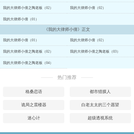
后就根本不设防。身体柔韧xing很好，平常有做瑜伽。床上喜欢被粗
暴对待有M属xing。 今天的故事是我们在壹起很久以后了，但是第壹
我的大律师小倩之陶老板（02）
我的大律师小倩（02）
次对小倩的调教。此前壹直把她捧在手心连xing事都温柔以待，可惜
感觉总是没有完全满足她的需求。后询问多次才说她喜欢被支配的感
我的大律师小倩（01）
觉，想我粗暴壹点。才有了这次的调教。...
《我的大律师小倩》正文
我的大律师小倩（01）
我的大律师小倩（02）
我的大律师小倩之陶老板（02）
我的大律师小倩之陶老板（03）
我的大律师小倩之陶老板（04）
热门推荐
格桑恋语
都市猎膜人
诡局之震楼器
白老太太的三个愿望
迷心计
超级透视系统