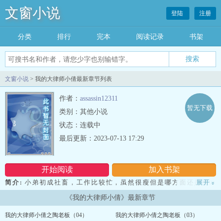
文窗小说
登陆
注册
分类
排行
完本
阅读记录
书架
文窗小说
> 我的大律师小倩最新章节列表
作者：
assassin12311
暂无下载
类别：其他小说
状态：连载中
最后更新：2023-07-13 17:29
开始阅读
加入书架
简介:
小弟初成社畜，工作比较忙，虽然很瘦但是哪方面还是可以
展开
»
的，壹次半小时差不多。 她叫小倩，今年24，律师刚上岗，身高
《我的大律师小倩》最新章节
163，体重48kg，D罩杯，pi股翘，腿型很好看但稍微有点短。容貌
是御姐风但xing格是可ai的那种。对陌生人很冷澹但是壹但很熟悉以
我的大律师小倩之陶老板（04）
我的大律师小倩之陶老板（03）