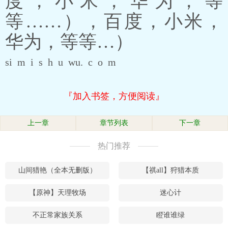
度，小米，华为，等
等……），百度，小米，
华为，等等…）
si m i s h u wu. c o m
『加入书签，方便阅读』
上一章
章节列表
下一章
热门推荐
山间猎艳（全本无删版）
【祺all】狩猎本质
【原神】天理牧场
迷心计
不正常家族关系
瞪谁谁绿