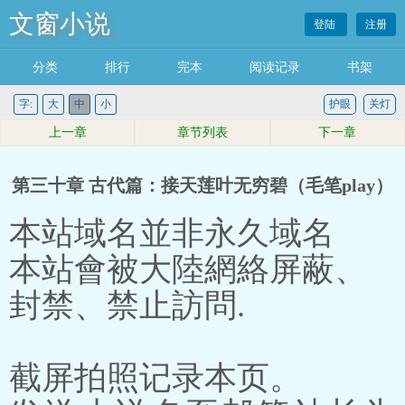
文窗小说
登陆
注册
分类
排行
完本
阅读记录
书架
字:
大
中
小
护眼
关灯
上一章
章节列表
下一章
第三十章 古代篇：接天莲叶无穷碧（毛笔play）
本站域名並非永久域名
本站會被大陸網絡屏蔽、
封禁、禁止訪問.
截屏拍照记录本页。